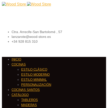
Ctra. Arrecife-San Bartolomé , 57
lanzarote@wood-store.es
+34 928 815 310
INICIO
COCINAS
ESTILO CLÁSICO
ESTILO MODERNO
ESTILO MINIMAL
PERSONALIZACIÓN
COCINAS SANTOS
CATÁLOGO
TABLEROS
MADERAS